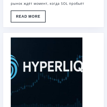
рынок ждёт момент, когда SOL пробьёт
В
БЛИ
READ
READ MORE
МЕС
MORE