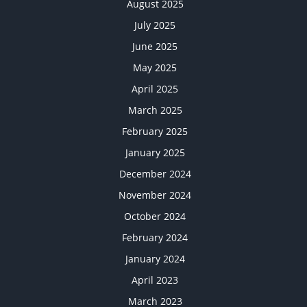
August 2025
July 2025
June 2025
May 2025
April 2025
March 2025
February 2025
January 2025
December 2024
November 2024
October 2024
February 2024
January 2024
April 2023
March 2023