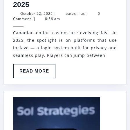
TOP
2025
CANADIAN
October
bates-
October 22, 2025
|
bates-r-us
|
0
22,
r-
Comment
|
8:56 am
INCLAVE
2025
us
CASINO
Canadian online casinos are evolving fast. In
PLATFORMS
2025, the spotlight is on platforms that use
FOR
Inclave — a login system built for privacy and
2025
seamless play. Players can jump between
READ
READ MORE
MORE